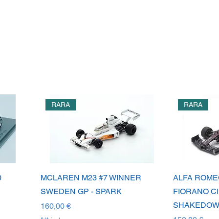
1
RARA
RARA
0
MCLAREN M23 #7 WINNER
ALFA ROME
SWEDEN GP - SPARK
FIORANO C
SHAKEDOWN
Prezzo
160,00 €