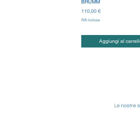
BRUMM
Prezzo
110,00 €
IVA inclusa
Aggiungi al carrell
Le nostre s