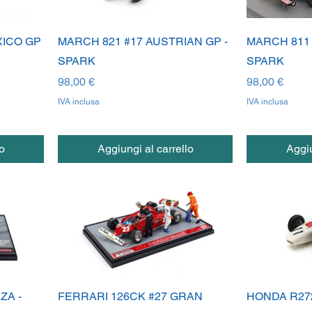
XICO GP
MARCH 821 #17 AUSTRIAN GP -
MARCH 811 
SPARK
SPARK
Prezzo
Prezzo
98,00 €
98,00 €
IVA inclusa
IVA inclusa
o
Aggiungi al carrello
Aggiu
ZA -
FERRARI 126CK #27 GRAN
HONDA R27