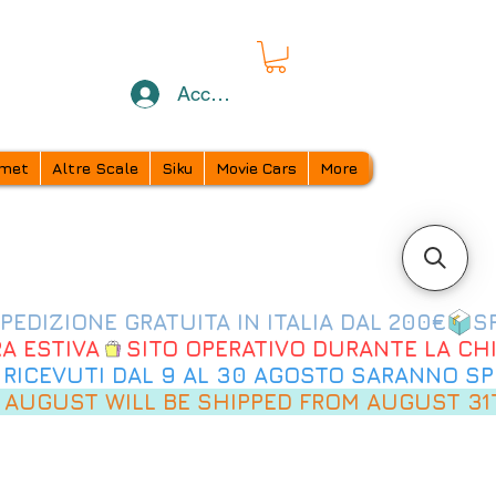
Accedi
met
Altre Scale
Siku
Movie Cars
More
 AUGUST WILL BE SHIPPED FROM AUGUST 31