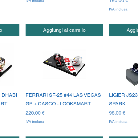
Prezzo
150,00 €
IVA inclusa
IVA inclusa
o
Aggiungi al carrello
Aggiu
U DHABI
FERRARI SF-25 #44 LAS VEGAS
LIGIER JS2
ART
GP + CASCO - LOOKSMART
SPARK
Prezzo
Prezzo
220,00 €
98,00 €
IVA inclusa
IVA inclusa