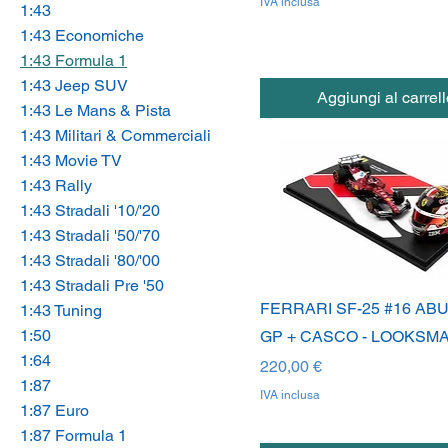
IVA inclusa
1:43
1:43 Economiche
1:43 Formula 1
1:43 Jeep SUV
Aggiungi al carrell
1:43 Le Mans & Pista
1:43 Militari & Commerciali
1:43 Movie TV
1:43 Rally
1:43 Stradali '10/'20
1:43 Stradali '50/'70
1:43 Stradali '80/'00
1:43 Stradali Pre '50
FERRARI SF-25 #16 AB
1:43 Tuning
1:50
GP + CASCO - LOOKSM
1:64
Prezzo
220,00 €
1:87
IVA inclusa
1:87 Euro
1:87 Formula 1