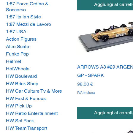
1:87 Forze Ordine &
Aggiungi al carrell
Soccorso
1:87 Italian Style
1:87 Mezzi da Lavoro
1:87 USA
Action Figures
Altre Scale
Funko Pop
Helmet
ARROWS A3 #29 ARGEN
HotWheels
GP - SPARK
HW Boulevard
HW Brick Shop
Prezzo
98,00 €
HW Car Culture Tv & More
IVA inclusa
HW Fast & Furious
HW Pick Up
Aggiungi al carrell
HW Retro Entertainment
HW Set Pack
HW Team Transport