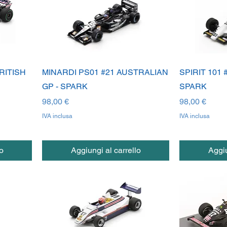
RITISH
MINARDI PS01 #21 AUSTRALIAN
SPIRIT 101 
GP - SPARK
SPARK
Prezzo
Prezzo
98,00 €
98,00 €
IVA inclusa
IVA inclusa
o
Aggiungi al carrello
Aggiu