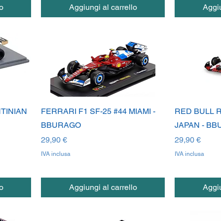
o
Aggiungi al carrello
Aggiu
TINIAN
FERRARI F1 SF-25 #44 MIAMI -
RED BULL R
BBURAGO
JAPAN - B
Prezzo
Prezzo
29,90 €
29,90 €
IVA inclusa
IVA inclusa
o
Aggiungi al carrello
Aggiu