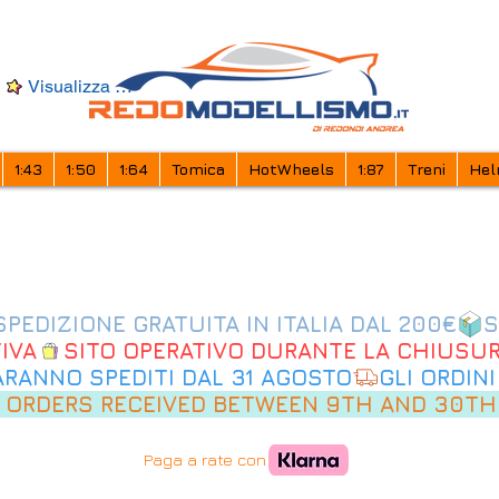
Visualizza punti
1:43
1:50
1:64
Tomica
HotWheels
1:87
Treni
Hel
IVA
SARANNO SPEDITI DAL 31 AGOSTO
 ORDERS RECEIVED BETWEEN 9TH AND 30TH
Paga a rate con