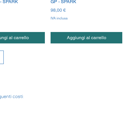
- SPARK
GP - SPARK
Prezzo
98,00 €
IVA inclusa
ngi al carrello
Aggiungi al carrello
uenti costi: