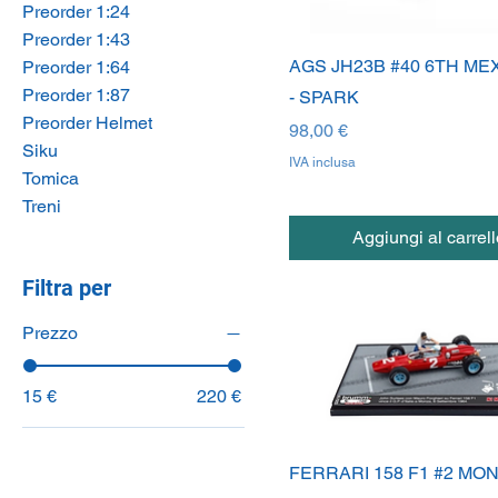
Preorder 1:24
Preorder 1:43
AGS JH23B #40 6TH ME
Preorder 1:64
Preorder 1:87
- SPARK
Preorder Helmet
Prezzo
98,00 €
Siku
IVA inclusa
Tomica
Treni
Aggiungi al carrell
Filtra per
Prezzo
15 €
220 €
FERRARI 158 F1 #2 MON