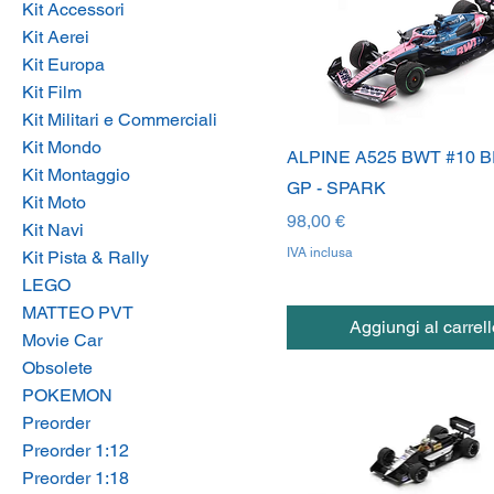
Kit Accessori
Kit Aerei
Kit Europa
Kit Film
Kit Militari e Commerciali
Kit Mondo
ALPINE A525 BWT #10 B
Kit Montaggio
GP - SPARK
Kit Moto
Prezzo
98,00 €
Kit Navi
IVA inclusa
Kit Pista & Rally
LEGO
MATTEO PVT
Aggiungi al carrell
Movie Car
Obsolete
POKEMON
Preorder
Preorder 1:12
Preorder 1:18