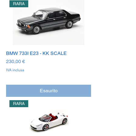
RARA
BMW 733I E23 - KK SCALE
Prezzo
230,00 €
IVA inclusa
Esaurito
RARA