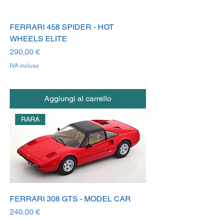
FERRARI 458 SPIDER - HOT
WHEELS ELITE
Prezzo
290,00 €
IVA inclusa
Aggiungi al carrello
RARA
FERRARI 308 GTS - MODEL CAR
Prezzo
240,00 €