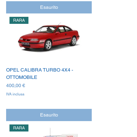
Esaurito
RARA
OPEL CALIBRA TURBO 4X4 -
OTTOMOBILE
Prezzo
400,00 €
IVA inclusa
Esaurito
RARA