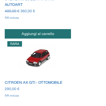
AUTOART
Prezzo regolare
Prezzo scontato
400,00 €
360,00 €
IVA inclusa
Aggiungi al carrello
RARA
CITROEN AX GTI - OTTOMOBILE
Prezzo
290,00 €
IVA inclusa