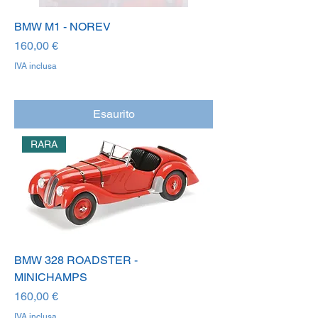
BMW M1 - NOREV
Prezzo
160,00 €
IVA inclusa
Esaurito
RARA
BMW 328 ROADSTER -
MINICHAMPS
Prezzo
160,00 €
IVA inclusa