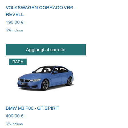
VOLKSWAGEN CORRADO VR6 -
REVELL
Prezzo
190,00 €
IVA inclusa
Aggiungi al carrello
RARA
BMW M3 F80 - GT SPIRIT
Prezzo
400,00 €
IVA inclusa