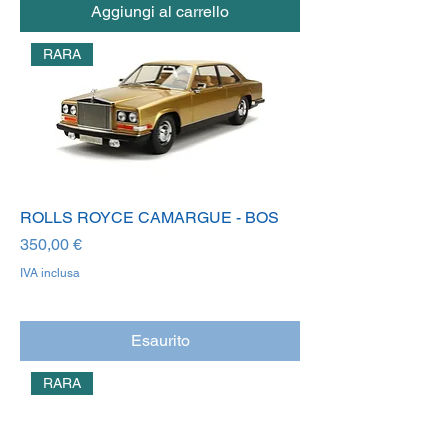
Aggiungi al carrello
RARA
ROLLS ROYCE CAMARGUE - BOS
Prezzo
350,00 €
IVA inclusa
Esaurito
RARA