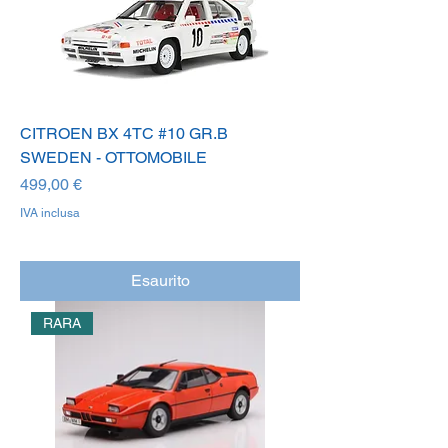
CITROEN BX 4TC #10 GR.B
SWEDEN - OTTOMOBILE
Prezzo
499,00 €
IVA inclusa
Esaurito
RARA