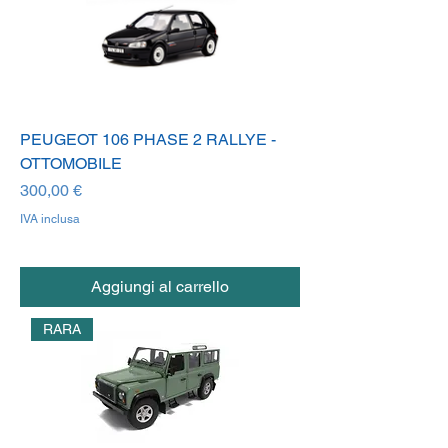
PEUGEOT 106 PHASE 2 RALLYE -
OTTOMOBILE
Prezzo
300,00 €
IVA inclusa
Aggiungi al carrello
RARA