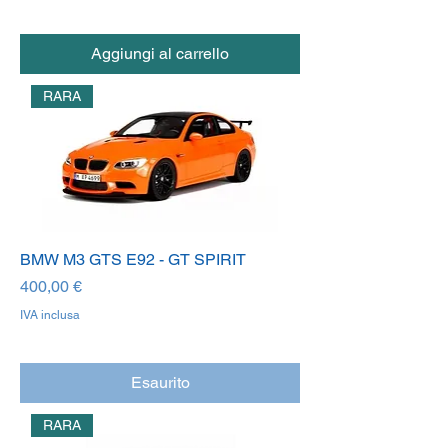
Aggiungi al carrello
RARA
BMW M3 GTS E92 - GT SPIRIT
Prezzo
400,00 €
IVA inclusa
Esaurito
RARA