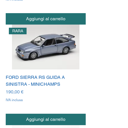
Aggiungi al carrello
RARA
FORD SIERRA RS GUIDA A
SINISTRA - MINICHAMPS
Prezzo
190,00 €
IVA inclusa
Aggiungi al carrello