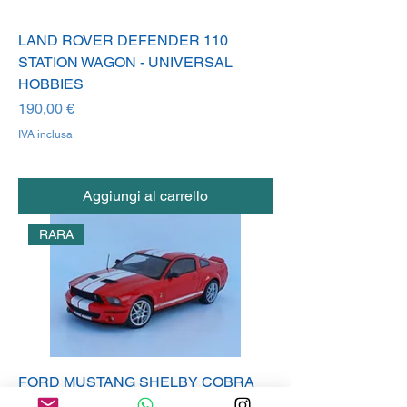
LAND ROVER DEFENDER 110
STATION WAGON - UNIVERSAL
HOBBIES
Prezzo
190,00 €
IVA inclusa
Aggiungi al carrello
RARA
FORD MUSTANG SHELBY COBRA
GT500 - AUTOART