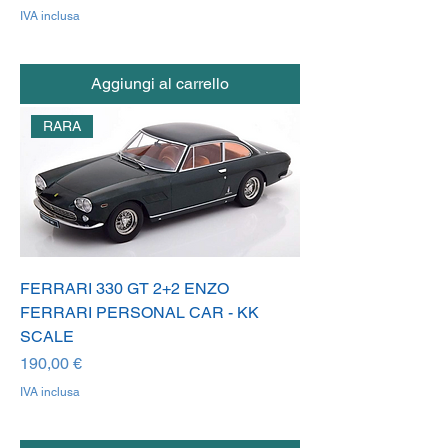
IVA inclusa
Aggiungi al carrello
RARA
FERRARI 330 GT 2+2 ENZO
FERRARI PERSONAL CAR - KK
SCALE
Prezzo
190,00 €
IVA inclusa