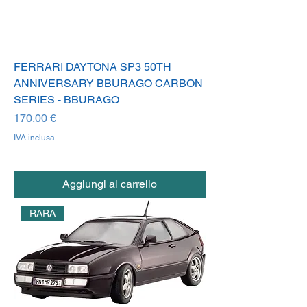
FERRARI DAYTONA SP3 50TH
ANNIVERSARY BBURAGO CARBON
SERIES - BBURAGO
Prezzo
170,00 €
IVA inclusa
Aggiungi al carrello
RARA