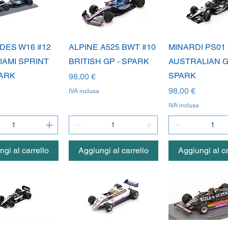
ista rapida
Vista rapida
Vista rapi
ES W16 #12
ALPINE A525 BWT #10
MINARDI PS01 
IAMI SPRINT
BRITISH GP - SPARK
AUSTRALIAN G
PARK
SPARK
Prezzo
98,00 €
Prezzo
98,00 €
IVA inclusa
IVA inclusa
gi al carrello
Aggiungi al carrello
Aggiungi al ca