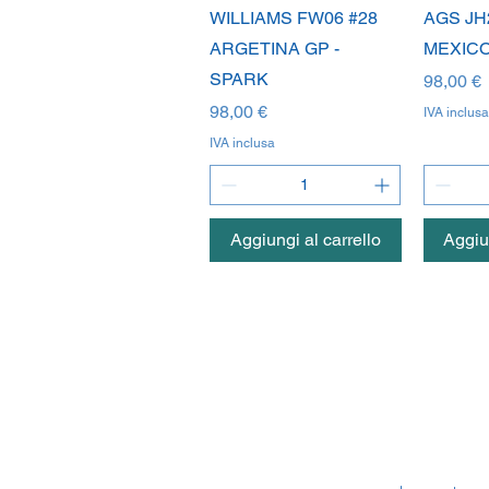
Vista rapida
V
WILLIAMS FW06 #28
AGS JH
ARGETINA GP -
MEXICO
SPARK
Prezzo
98,00 €
Prezzo
98,00 €
IVA inclusa
IVA inclusa
Aggiungi al carrello
Aggiun