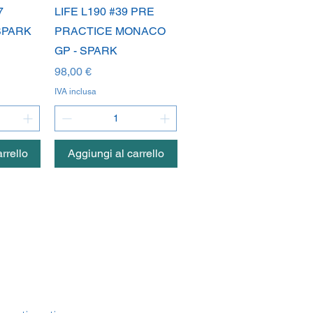
da
Vista rapida
7
LIFE L190 #39 PRE
SPARK
PRACTICE MONACO
GP - SPARK
Prezzo
98,00 €
IVA inclusa
rrello
Aggiungi al carrello