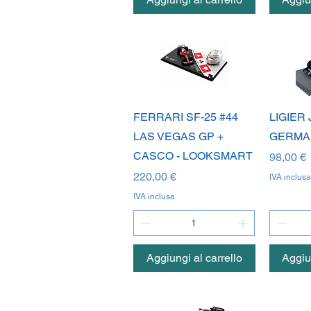
Vista rapida
V
FERRARI SF-25 #44
LIGIER 
LAS VEGAS GP +
GERMAN
CASCO - LOOKSMART
Prezzo
98,00 €
Prezzo
220,00 €
IVA inclusa
IVA inclusa
Aggiungi al carrello
Aggiun