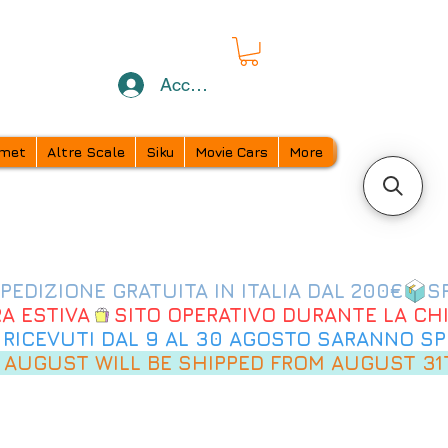
Accedi
met
Altre Scale
Siku
Movie Cars
More
 AUGUST WILL BE SHIPPED FROM AUGUST 31