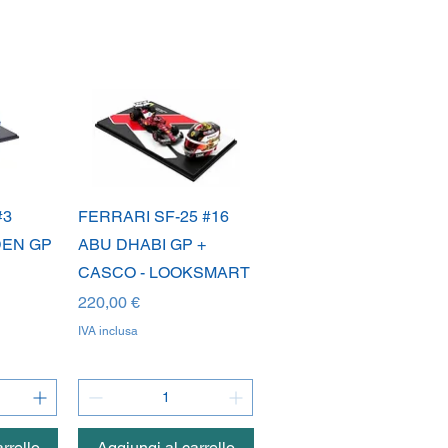
da
Vista rapida
#3
FERRARI SF-25 #16
EN GP
ABU DHABI GP +
CASCO - LOOKSMART
Prezzo
220,00 €
IVA inclusa
rrello
Aggiungi al carrello