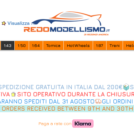
Visualizza punti
1:43
1:50
1:64
Tomica
HotWheels
1:87
Treni
Hel
IVA
SARANNO SPEDITI DAL 31 AGOSTO
 ORDERS RECEIVED BETWEEN 9TH AND 30TH
Paga a rate con