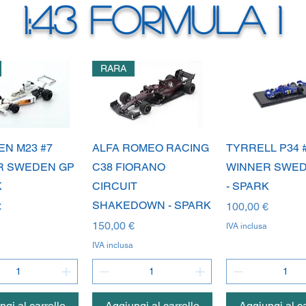
1:43 FORMULA 1
RARA
ista rapida
Vista rapida
Vista rapi
N M23 #7
ALFA ROMEO RACING
TYRRELL P34 
R SWEDEN GP
C38 FIORANO
WINNER SWED
K
CIRCUIT
- SPARK
SHAKEDOWN - SPARK
Prezzo
€
100,00 €
Prezzo
150,00 €
IVA inclusa
IVA inclusa
gi al carrello
Aggiungi al carrello
Aggiungi al ca