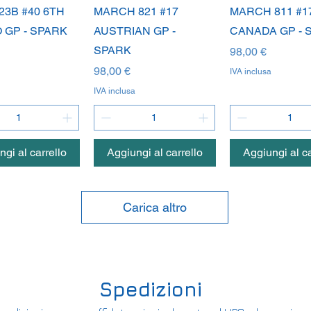
ista rapida
Vista rapida
Vista rapi
23B #40 6TH
MARCH 821 #17
MARCH 811 #1
 GP - SPARK
AUSTRIAN GP -
CANADA GP - 
SPARK
Prezzo
98,00 €
Prezzo
98,00 €
IVA inclusa
IVA inclusa
gi al carrello
Aggiungi al carrello
Aggiungi al ca
Carica altro
Spedizioni