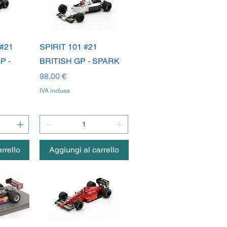
da
Vista rapida
#21
SPIRIT 101 #21
P -
BRITISH GP - SPARK
Prezzo
98,00 €
IVA inclusa
rrello
Aggiungi al carrello