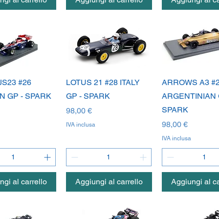
ista rapida
Vista rapida
Vista rapi
JS23 #26
LOTUS 21 #28 ITALY
ARROWS A3 #
 GP - SPARK
GP - SPARK
ARGENTINIAN 
SPARK
Prezzo
98,00 €
Prezzo
98,00 €
IVA inclusa
IVA inclusa
gi al carrello
Aggiungi al carrello
Aggiungi al ca