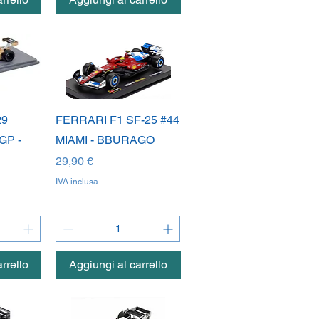
da
Vista rapida
29
FERRARI F1 SF-25 #44
GP -
MIAMI - BBURAGO
Prezzo
29,90 €
IVA inclusa
rrello
Aggiungi al carrello