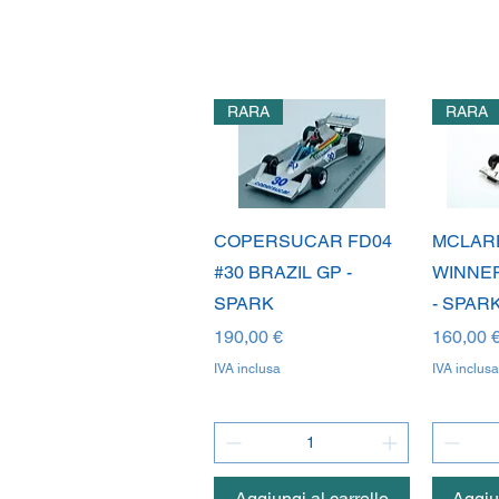
RARA
RARA
Vista rapida
V
COPERSUCAR FD04
MCLARE
#30 BRAZIL GP -
WINNE
SPARK
- SPAR
Prezzo
Prezzo
190,00 €
160,00 
IVA inclusa
IVA inclusa
Aggiungi al carrello
Aggiun