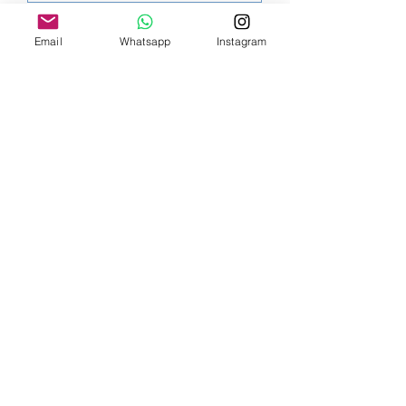
Aggiungi al carrello
Email
Whatsapp
Instagram
Spedizioni
Le nostre spedizioni vengono affidate
principalmente ad UPS e hanno i seguenti
costi:
ITALIA PENISOLA DA 9,90€ - GRATUITA DA
200€
ITALIA ISOLE DA 12,00€ - GRATUITA DA
200€
E' DISPONIBILE IL RITIRO IN NEGOZIO PER
ITALIA E SVIZZERA
-
INTERNAZIONALE DA 15,00€
-