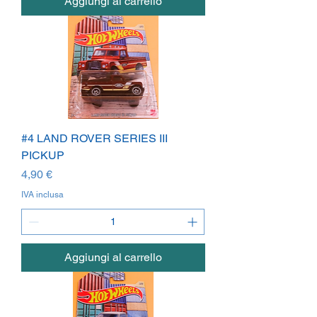
Aggiungi al carrello
#4 LAND ROVER SERIES III
PICKUP
Prezzo
4,90 €
IVA inclusa
Aggiungi al carrello