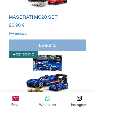
MASERATI MC20 SET
Prezzo
26,90 €
IVA inclusa
Esaurito
HOT TOPIC
CADILLAC PROJECT GTP
Email
Whatsapp
Instagram
HYPERCAR SET
Prezzo
26,90 €
IVA inclusa