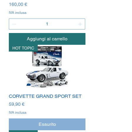
Prezzo
160,00 €
IVA inclusa
Aggiungi al carrello
HOT TOPIC
CORVETTE GRAND SPORT SET
Prezzo
59,90 €
IVA inclusa
Esaurito