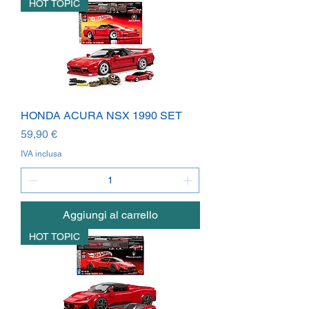
HOT TOPIC
HONDA ACURA NSX 1990 SET
Prezzo
59,90 €
IVA inclusa
Aggiungi al carrello
HOT TOPIC