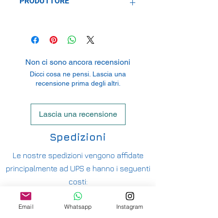
PRODUTTORE
Carrera Toys Gesellschaft m.b.H.
Rennbahn Allee 1, 5412 Puch bei
Salzburg, Austria
Non ci sono ancora recensioni
Dicci cosa ne pensi. Lascia una
recensione prima degli altri.
Lascia una recensione
Spedizioni
Le nostre spedizioni vengono affidate
principalmente ad UPS e hanno i seguenti
costi:
ITALIA PENISOLA DA 9,90€ - GRATUITA DA
Email
Whatsapp
Instagram
200€