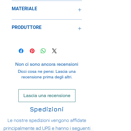
1:18
MATERIALE
Resina
PRODUTTORE
Otto Mobile
2 Rue De L'Ecusson Zone
Commerciale Oxygene Sud, 56120
Josselin, France
Non ci sono ancora recensioni
Dicci cosa ne pensi. Lascia una
recensione prima degli altri.
Lascia una recensione
Spedizioni
Le nostre spedizioni vengono affidate
principalmente ad UPS e hanno i seguenti