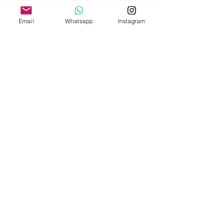
costi:
Email
Whatsapp
Instagram
ITALIA PENISOLA DA 9,90€ - GRATUITA DA
200€
ITALIA ISOLE DA 12,00€ - GRATUITA DA
200€
E' DISPONIBILE IL RITIRO IN NEGOZIO PER
ITALIA E SVIZZERA
-
INTERNAZIONALE DA 15,00€
-
OFFRIAMO ANCHE SPEDIZIONI
ASSICURATE
-
CONSULTA LE NAZIONI DOVE SPEDIAMO
QUI
P.IVA
03019950124
C.F. RDNNDR83A24L682L