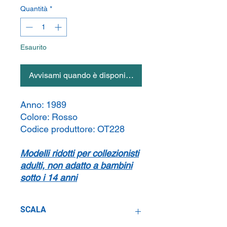
Quantità
*
Esaurito
Avvisami quando è disponibile
Anno:
1989
Colore:
Rosso
Codice produttore:
OT228
Modelli ridotti per collezionisti
adulti, non adatto a bambini
sotto i 14 anni
SCALA