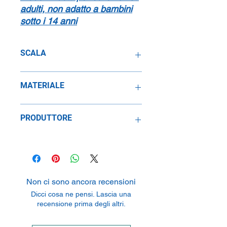
adulti, non adatto a bambini
sotto i 14 anni
SCALA
1:43
MATERIALE
Metallo
PRODUTTORE
SpeidelReplicars GmbH
Am Haeckselplatz 1, 72131
Oftertingen, Germany
Non ci sono ancora recensioni
Dicci cosa ne pensi. Lascia una
recensione prima degli altri.