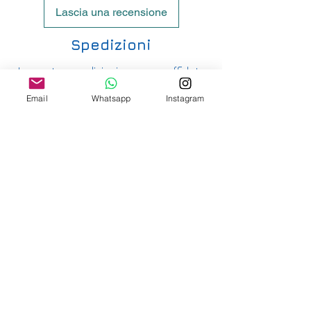
Lascia una recensione
Spedizioni
Le nostre spedizioni vengono affidate
principalmente ad UPS e hanno i seguenti
Email
Whatsapp
Instagram
costi:
ITALIA PENISOLA DA 9,90€ - GRATUITA DA
200€
ITALIA ISOLE DA 12,00€ - GRATUITA DA
200€
E' DISPONIBILE IL RITIRO IN NEGOZIO PER
ITALIA E SVIZZERA
-
INTERNAZIONALE DA 15,00€
-
OFFRIAMO ANCHE SPEDIZIONI