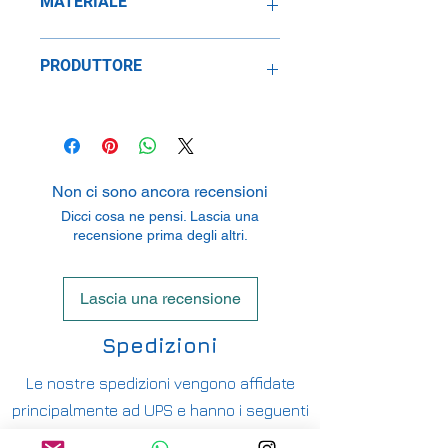
MATERIALE
Metallo
PRODUTTORE
SpeidelReplicars GmbH
Am Haeckselplatz 1, 72131
Oftertingen, Germany
Non ci sono ancora recensioni
Dicci cosa ne pensi. Lascia una
recensione prima degli altri.
Lascia una recensione
Spedizioni
Le nostre spedizioni vengono affidate
principalmente ad UPS e hanno i seguenti
costi: