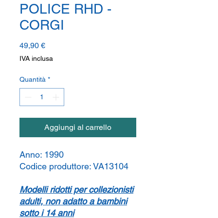
POLICE RHD -
CORGI
Prezzo
49,90 €
IVA inclusa
Quantità
*
Aggiungi al carrello
Anno:
1990
Codice produttore:
VA13104
Modelli ridotti per collezionisti
adulti, non adatto a bambini
sotto i 14 anni