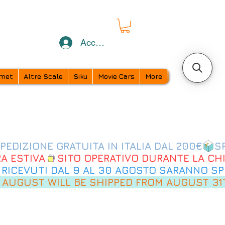
Accedi
met
Altre Scale
Siku
Movie Cars
More
 AUGUST WILL BE SHIPPED FROM AUGUST 31