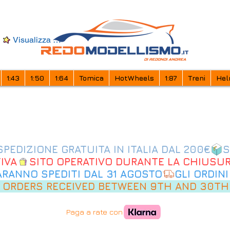
Visualizza punti
1:43
1:50
1:64
Tomica
HotWheels
1:87
Treni
Hel
IVA
SARANNO SPEDITI DAL 31 AGOSTO
 ORDERS RECEIVED BETWEEN 9TH AND 30TH
Paga a rate con