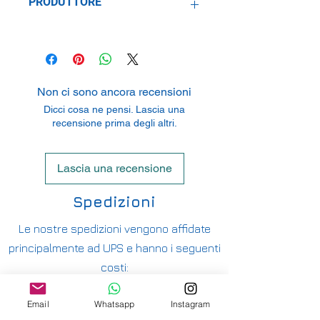
PRODUTTORE
Hasegawa Corporation
3-1-2 Yagusu Yaizi, Shizuoka 425-
8711, Japan
Non ci sono ancora recensioni
Dicci cosa ne pensi. Lascia una
recensione prima degli altri.
Lascia una recensione
Spedizioni
Le nostre spedizioni vengono affidate
principalmente ad UPS e hanno i seguenti
costi:
ITALIA PENISOLA DA 9,90€ - GRATUITA DA
Email
Whatsapp
Instagram
200€