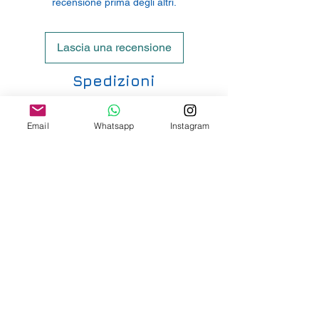
recensione prima degli altri.
Lascia una recensione
Spedizioni
Le nostre spedizioni vengono affidate
Email
Whatsapp
Instagram
principalmente ad UPS e hanno i seguenti
costi:
ITALIA PENISOLA DA 9,90€ - GRATUITA DA
200€
ITALIA ISOLE DA 12,00€ - GRATUITA DA
200€
E' DISPONIBILE IL RITIRO IN NEGOZIO PER
ITALIA E SVIZZERA
-
INTERNAZIONALE DA 15,00€
-