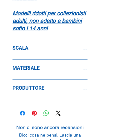
Modelli ridotti per collezionisti
adulti, non adatto a bambini
sotto i 14 anni
SCALA
1:43
MATERIALE
Resina
PRODUTTORE
SpeidelReplicars GmbH
Am Haeckselplatz 1, 72131
Oftertingen, Germany
Non ci sono ancora recensioni
Dicci cosa ne pensi. Lascia una