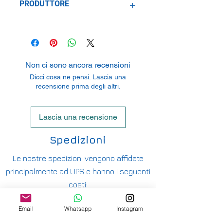
PRODUTTORE
HPI Japan INC.
755-1 Aritamakita-machi, Higashi-ku,
Shizuoka 431-3121, Japan
Non ci sono ancora recensioni
Dicci cosa ne pensi. Lascia una
recensione prima degli altri.
Lascia una recensione
Spedizioni
Le nostre spedizioni vengono affidate
principalmente ad UPS e hanno i seguenti
costi:
ITALIA PENISOLA DA 9,90€ - GRATUITA DA
Email
Whatsapp
Instagram
200€