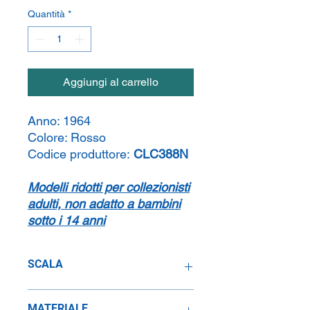
Quantità
*
Aggiungi al carrello
Anno:
1964
Colore:
Rosso
Codice produttore:
CLC388N
Modelli ridotti per collezionisti
adulti, non adatto a bambini
sotto i 14 anni
SCALA
1:43
MATERIALE