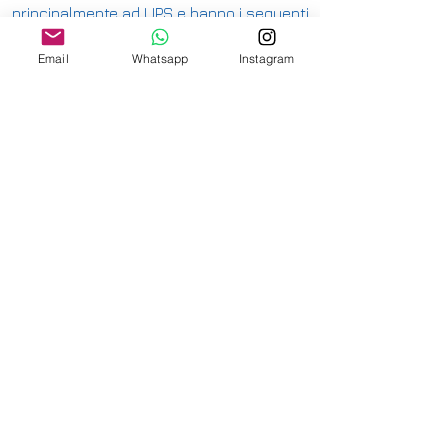
principalmente ad UPS e hanno i seguenti
costi:
Email
Whatsapp
Instagram
ITALIA PENISOLA DA 9,90€ - GRATUITA DA
200€
ITALIA ISOLE DA 12,00€ - GRATUITA DA
200€
E' DISPONIBILE IL RITIRO IN NEGOZIO PER
ITALIA E SVIZZERA
-
INTERNAZIONALE DA 15,00€
-
OFFRIAMO ANCHE SPEDIZIONI
ASSICURATE
-
CONSULTA LE NAZIONI DOVE SPEDIAMO
QUI