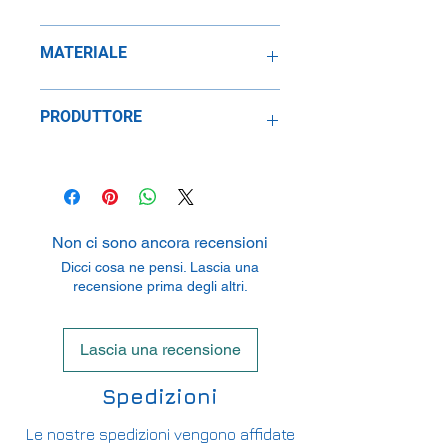
1:43
MATERIALE
Metallo
PRODUTTORE
SpeidelReplicars GmbH
Am Haeckselplatz 1, 72131
Oftertingen, Germany
Non ci sono ancora recensioni
Dicci cosa ne pensi. Lascia una
recensione prima degli altri.
Lascia una recensione
Spedizioni
Le nostre spedizioni vengono affidate