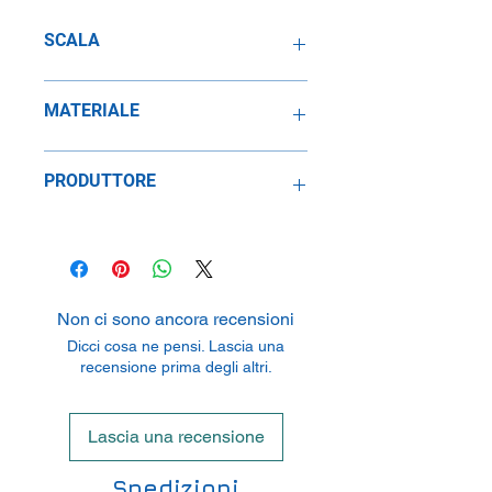
SCALA
1:64
MATERIALE
Metallo
PRODUTTORE
Dickie Spielzeug GmbH & Co. KG
Werkstraße 1, 90765 Fürth, Germany
Non ci sono ancora recensioni
Dicci cosa ne pensi. Lascia una
recensione prima degli altri.
Lascia una recensione
Spedizioni