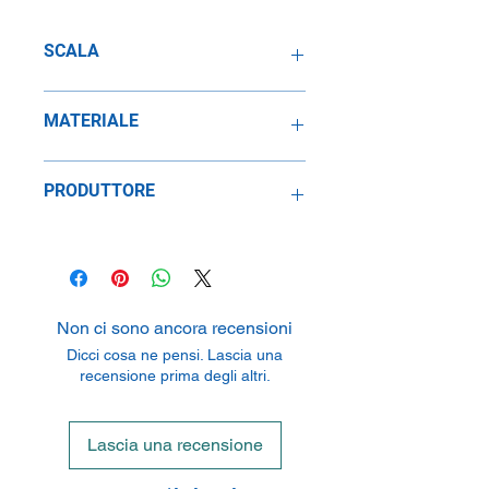
SCALA
1:43
MATERIALE
Metallo
PRODUTTORE
Paul's Model Art GMBH & CO. KG
P.O. BOX 50 05 04, 52089 Aachen,
Germany
Non ci sono ancora recensioni
Dicci cosa ne pensi. Lascia una
recensione prima degli altri.
Lascia una recensione