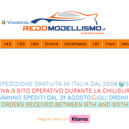
Visualizza punti
1:43
1:50
1:64
Tomica
HotWheels
1:87
Treni
Hel
IVA
SARANNO SPEDITI DAL 31 AGOSTO
 ORDERS RECEIVED BETWEEN 9TH AND 30TH
Paga a rate con