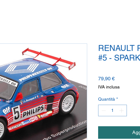
RENAULT 
#5 - SPAR
Prezzo
79,90 €
IVA inclusa
Quantità
*
Agg