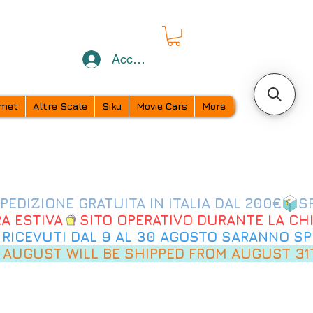
Accedi
met
Altre Scale
Siku
Movie Cars
More
 AUGUST WILL BE SHIPPED FROM AUGUST 31