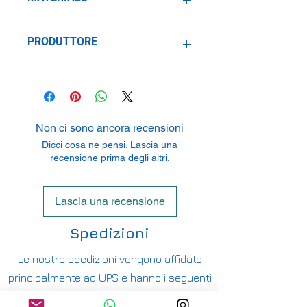
Metallo
PRODUTTORE
Solido
2 Rue De L'Ecusson, Zone
Commerciale Oxygene Sud, 56120
Josselin, France
Non ci sono ancora recensioni
Dicci cosa ne pensi. Lascia una
recensione prima degli altri.
Lascia una recensione
Spedizioni
Le nostre spedizioni vengono affidate
principalmente ad UPS e hanno i seguenti
costi: