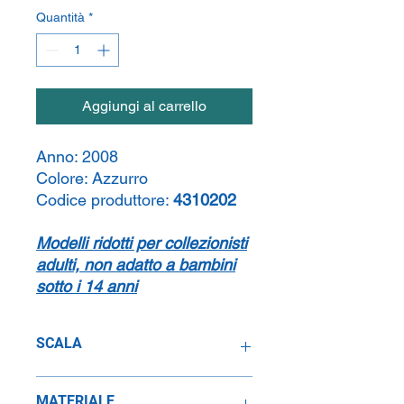
Quantità
*
Aggiungi al carrello
Anno:
2008
Colore:
Azzurro
Codice produttore:
4310202
Modelli ridotti per collezionisti
adulti, non adatto a bambini
sotto i 14 anni
SCALA
1:43
MATERIALE