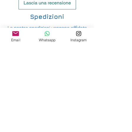
Lascia una recensione
Spedizioni
Le nostre spedizioni vengono affidate
principalmente ad UPS e hanno i seguenti
Email
Whatsapp
Instagram
costi:
ITALIA PENISOLA DA 9,90€ - GRATUITA DA
200€
ITALIA ISOLE DA 12,00€ - GRATUITA DA
200€
E' DISPONIBILE IL RITIRO IN NEGOZIO PER
ITALIA E SVIZZERA
-
INTERNAZIONALE DA 15,00€
-
OFFRIAMO ANCHE SPEDIZIONI
ASSICURATE