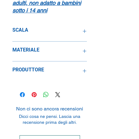
adulti, non adatto a bambini
sotto i 14 anni
SCALA
1:43
MATERIALE
Metallo
PRODUTTORE
Paul's Model Art GMBH & CO. KG
P.O. BOX 50 05 04, 52089 Aachen,
Germany
Non ci sono ancora recensioni
Dicci cosa ne pensi. Lascia una
recensione prima degli altri.