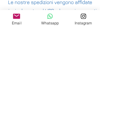
Le nostre spedizioni vengono affidate
principalmente ad UPS e hanno i seguenti
costi:
Email
Whatsapp
Instagram
ITALIA PENISOLA DA 9,90€ - GRATUITA DA
200€
ITALIA ISOLE DA 12,00€ - GRATUITA DA
200€
E' DISPONIBILE IL RITIRO IN NEGOZIO PER
ITALIA E SVIZZERA
-
INTERNAZIONALE DA 15,00€
-
OFFRIAMO ANCHE SPEDIZIONI
ASSICURATE
-
CONSULTA LE NAZIONI DOVE SPEDIAMO
QUI