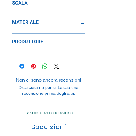
SCALA
1:43
MATERIALE
Resina
PRODUTTORE
SpeidelReplicars GmbH
Am Haeckselplatz 1, 72131
Oftertingen, Germany
Non ci sono ancora recensioni
Dicci cosa ne pensi. Lascia una
recensione prima degli altri.
Lascia una recensione
Spedizioni