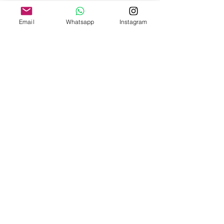
costi:
Email
Whatsapp
Instagram
ITALIA PENISOLA DA 9,90€ - GRATUITA DA
200€
ITALIA ISOLE DA 12,00€ - GRATUITA DA
200€
E' DISPONIBILE IL RITIRO IN NEGOZIO PER
ITALIA E SVIZZERA
-
INTERNAZIONALE DA 15,00€
-
OFFRIAMO ANCHE SPEDIZIONI
ASSICURATE
-
CONSULTA LE NAZIONI DOVE SPEDIAMO
QUI
P.IVA
03019950124
C.F. RDNNDR83A24L682L