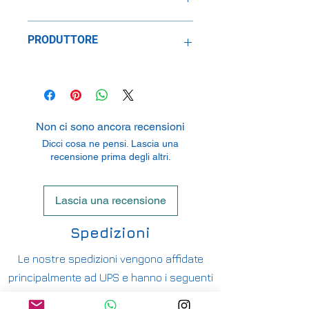
1:24
PRODUTTORE
Carrera Toys Gesellschaft m.b.H.
Rennbahn Allee 1, 5412 Puch bei
Salzburg, Austria
Non ci sono ancora recensioni
Dicci cosa ne pensi. Lascia una
recensione prima degli altri.
Lascia una recensione
Spedizioni
Le nostre spedizioni vengono affidate
principalmente ad UPS e hanno i seguenti
costi: