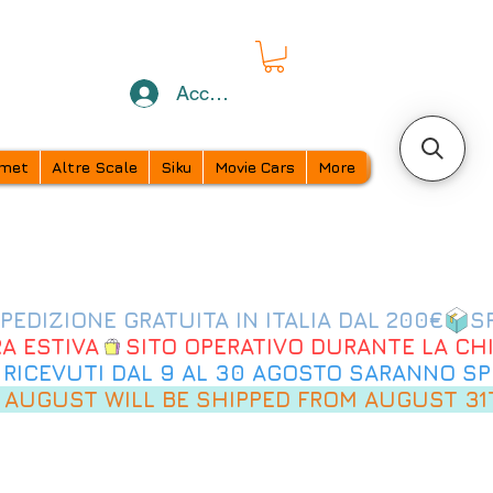
Accedi
met
Altre Scale
Siku
Movie Cars
More
 AUGUST WILL BE SHIPPED FROM AUGUST 31