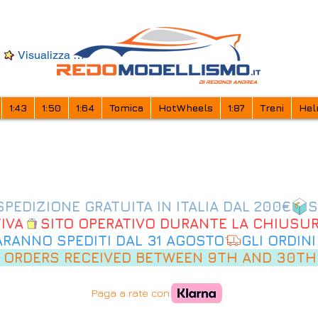
Visualizza punti
1:43
1:50
1:64
Tomica
HotWheels
1:87
Treni
Hel
IVA
SARANNO SPEDITI DAL 31 AGOSTO
 ORDERS RECEIVED BETWEEN 9TH AND 30TH
Paga a rate con