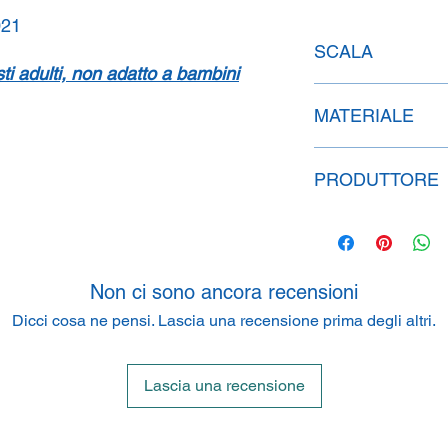
021
SCALA
isti adulti, non adatto a bambini
1:43
MATERIALE
Metallo
PRODUTTORE
Paul's Model Art G
P.O. BOX 50 05 04, 
Non ci sono ancora recensioni
Dicci cosa ne pensi. Lascia una recensione prima degli altri.
Lascia una recensione