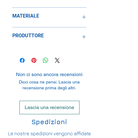
1:43
MATERIALE
Resina
PRODUTTORE
SpeidelReplicars GmbH
Am Haeckselplatz 1, 72131
Oftertingen, Germany
Non ci sono ancora recensioni
Dicci cosa ne pensi. Lascia una
recensione prima degli altri.
Lascia una recensione
Spedizioni
Le nostre spedizioni vengono affidate