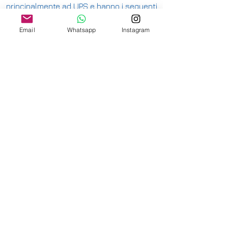
principalmente ad UPS e hanno i seguenti
costi:
Email
Whatsapp
Instagram
ITALIA PENISOLA DA 9,90€ - GRATUITA DA
200€
ITALIA ISOLE DA 12,00€ - GRATUITA DA
200€
E' DISPONIBILE IL RITIRO IN NEGOZIO PER
ITALIA E SVIZZERA
-
INTERNAZIONALE DA 15,00€
-
OFFRIAMO ANCHE SPEDIZIONI
ASSICURATE
-
CONSULTA LE NAZIONI DOVE SPEDIAMO
QUI