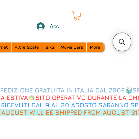
Accedi
met
Altre Scale
Siku
Movie Cars
More
 AUGUST WILL BE SHIPPED FROM AUGUST 31