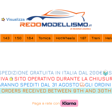
Visualizza punti
1:43
1:50
1:64
Tomica
HotWheels
1:87
Treni
Hel
IVA
SARANNO SPEDITI DAL 31 AGOSTO
 ORDERS RECEIVED BETWEEN 9TH AND 30TH
Paga a rate con