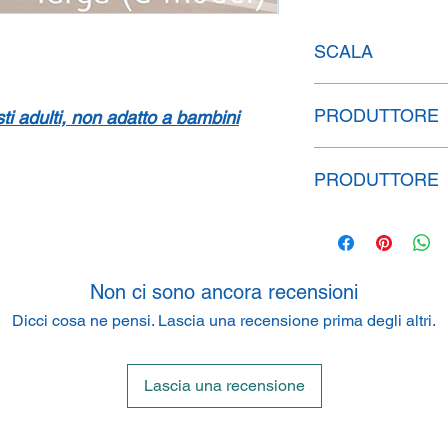
SCALA
1:24
PRODUTTORE
isti adulti, non adatto a bambini
SpeidelReplicars G
PRODUTTORE
Am Haeckselplatz 1,
Carrera Toys Gesells
Rennbahn Allee 1, 54
Non ci sono ancora recensioni
Dicci cosa ne pensi. Lascia una recensione prima degli altri.
Lascia una recensione