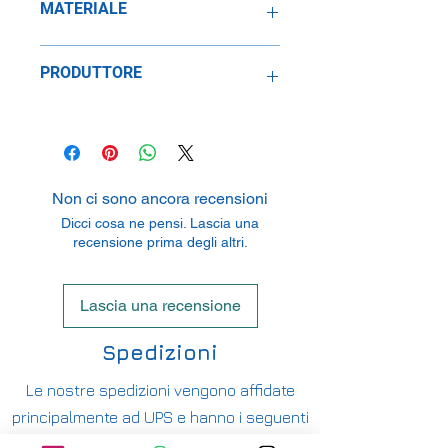
MATERIALE
Resina
PRODUTTORE
Otto Mobile
2 Rue De L'Ecusson Zone
Commerciale Oxygene Sud, 56120
Josselin, France
Non ci sono ancora recensioni
Dicci cosa ne pensi. Lascia una
recensione prima degli altri.
Lascia una recensione
Spedizioni
Le nostre spedizioni vengono affidate
principalmente ad UPS e hanno i seguenti
costi: