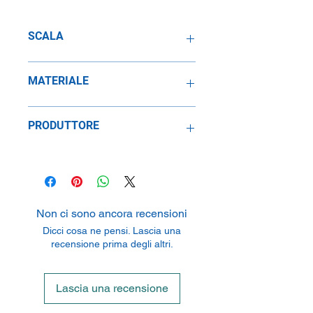
SCALA
1:43
MATERIALE
Metallo
PRODUTTORE
Norev sas
70-72 Av. De Bohlen, 69120 Vaulx En
Velin, France
Non ci sono ancora recensioni
Dicci cosa ne pensi. Lascia una
recensione prima degli altri.
Lascia una recensione