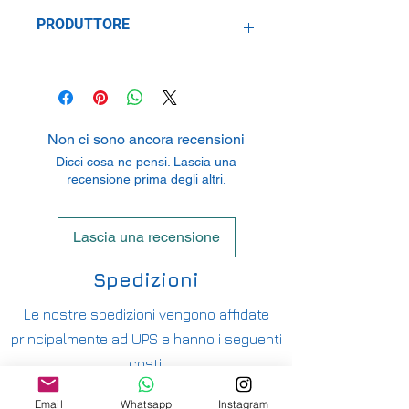
Metallo
PRODUTTORE
Norev sas
70-72 Av. De Bohlen, 69120 Vaulx En
Velin, France
Non ci sono ancora recensioni
Dicci cosa ne pensi. Lascia una
recensione prima degli altri.
Lascia una recensione
Spedizioni
Le nostre spedizioni vengono affidate
principalmente ad UPS e hanno i seguenti
costi:
ITALIA PENISOLA DA 9,90€ - GRATUITA DA
Email
Whatsapp
Instagram