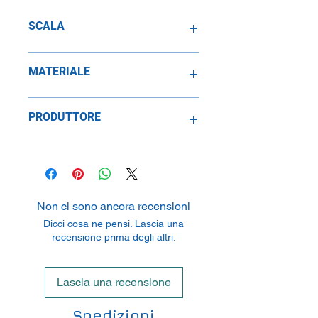
SCALA
1:24
MATERIALE
Metallo
PRODUTTORE
Speidel Replicars GmbH
Am Haeckselplatz 1, 72131
Oftertingen, Germany
Non ci sono ancora recensioni
Dicci cosa ne pensi. Lascia una
recensione prima degli altri.
Lascia una recensione
Spedizioni