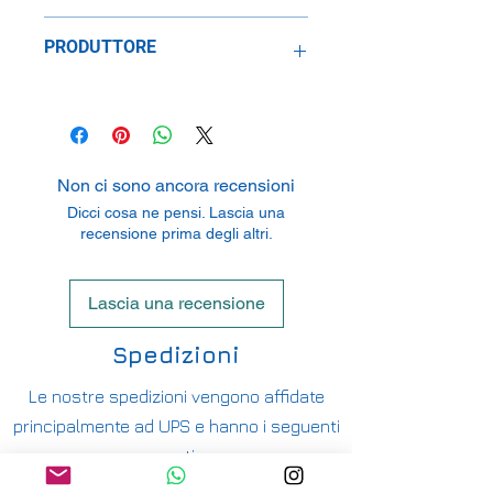
Metallo
PRODUTTORE
Speidel Replicars GmbH
Am Haeckselplatz 1, 72131
Oftertingen, Germany
Non ci sono ancora recensioni
Dicci cosa ne pensi. Lascia una
recensione prima degli altri.
Lascia una recensione
Spedizioni
Le nostre spedizioni vengono affidate
principalmente ad UPS e hanno i seguenti
costi:
ITALIA PENISOLA DA 9,90€ - GRATUITA DA