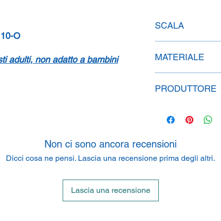
SCALA
10-O
1:24
MATERIALE
isti adulti, non adatto a bambini
Metallo
PRODUTTORE
Speidel Replicars 
Am Haeckselplatz 1,
Non ci sono ancora recensioni
Dicci cosa ne pensi. Lascia una recensione prima degli altri.
Lascia una recensione