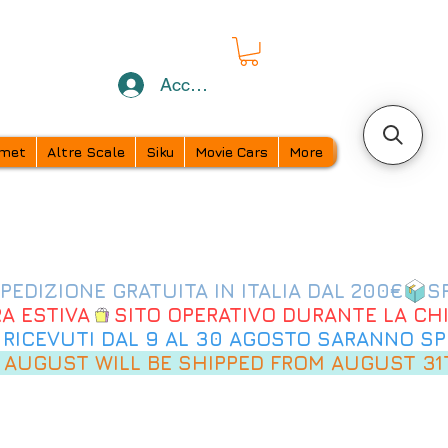
Accedi
met
Altre Scale
Siku
Movie Cars
More
 AUGUST WILL BE SHIPPED FROM AUGUST 31