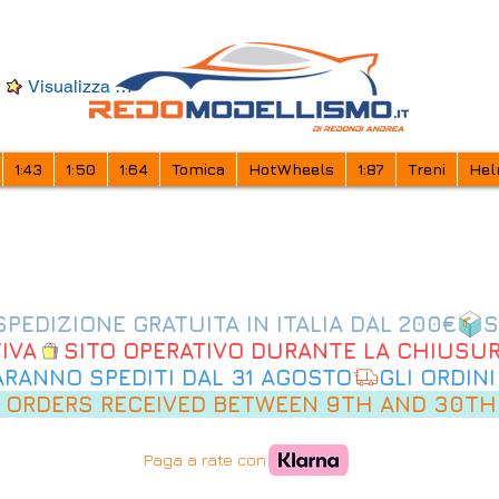
Visualizza punti
1:43
1:50
1:64
Tomica
HotWheels
1:87
Treni
Hel
IVA
SARANNO SPEDITI DAL 31 AGOSTO
 ORDERS RECEIVED BETWEEN 9TH AND 30TH
Paga a rate con