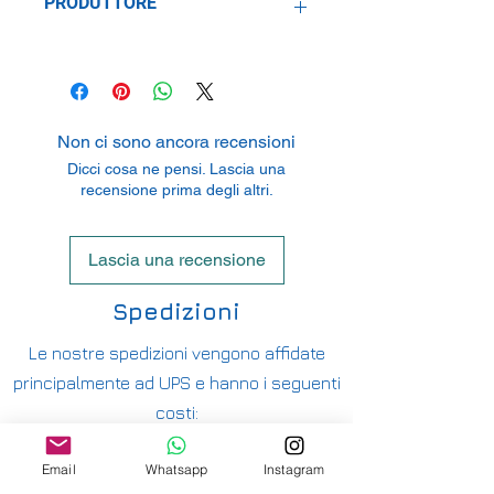
PRODUTTORE
Aoshima Bunka Kyozai Co.Ltd.
12-3 Ryutsu Center, Aoi-Ku, Shizuoka
City, 420-0922 Shizuoka, Japan
Non ci sono ancora recensioni
Dicci cosa ne pensi. Lascia una
recensione prima degli altri.
Lascia una recensione
Spedizioni
Le nostre spedizioni vengono affidate
principalmente ad UPS e hanno i seguenti
costi:
ITALIA PENISOLA DA 9,90€ - GRATUITA DA
Email
Whatsapp
Instagram
200€