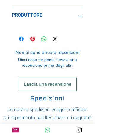
1:24
PRODUTTORE
Hasegawa Corporation
3-1-2 Yagusu Yaizi, Shizuoka 425-
8711, Japan
Non ci sono ancora recensioni
Dicci cosa ne pensi. Lascia una
recensione prima degli altri.
Lascia una recensione
Spedizioni
Le nostre spedizioni vengono affidate
principalmente ad UPS e hanno i seguenti
costi: