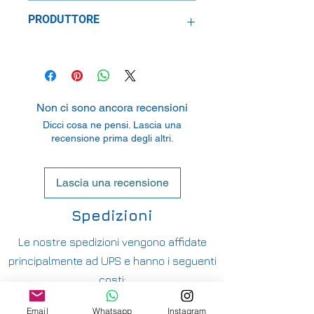
1:64
PRODUTTORE
Clevelands Wholesale Ltd
Unit 5 Woodcock Hill Industrial Estate
Harefield Road (5,422.72 mi),
Rickmansworth WD3 1PQ, United
Non ci sono ancora recensioni
Kingdom
Dicci cosa ne pensi. Lascia una
recensione prima degli altri.
Lascia una recensione
Spedizioni
Le nostre spedizioni vengono affidate
principalmente ad UPS e hanno i seguenti
costi:
ITALIA PENISOLA DA 9,90€ - GRATUITA DA
Email
Whatsapp
Instagram