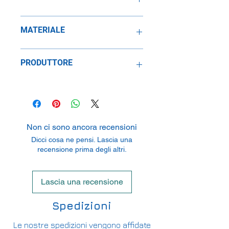
1:43
MATERIALE
Metallo
PRODUTTORE
SpeidelReplicars GmbH
Am Haeckselplatz 1, 72131
Oftertingen, Germany
Non ci sono ancora recensioni
Dicci cosa ne pensi. Lascia una
recensione prima degli altri.
Lascia una recensione
Spedizioni
Le nostre spedizioni vengono affidate