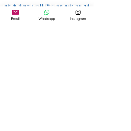
principalmente ad UPS e hanno i seguenti
costi:
Email
Whatsapp
Instagram
ITALIA PENISOLA DA 9,90€ - GRATUITA DA
200€
ITALIA ISOLE DA 12,00€ - GRATUITA DA
200€
E' DISPONIBILE IL RITIRO IN NEGOZIO PER
ITALIA E SVIZZERA
-
INTERNAZIONALE DA 15,00€
-
OFFRIAMO ANCHE SPEDIZIONI
ASSICURATE
-
CONSULTA LE NAZIONI DOVE SPEDIAMO
QUI