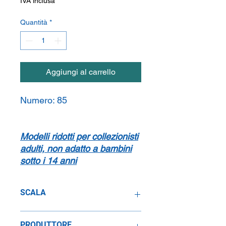
IVA inclusa
Quantità
*
Aggiungi al carrello
Numero:
85
Modelli ridotti per collezionisti
adulti, non adatto a bambini
sotto i 14 anni
SCALA
1:67
PRODUTTORE