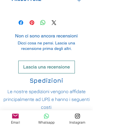
TOMY Company, Ltd.
7-9-10 Tateishi, Katsushika-ku, Tokyo
124-8511, Japan
Non ci sono ancora recensioni
Dicci cosa ne pensi. Lascia una
recensione prima degli altri.
Lascia una recensione
Spedizioni
Le nostre spedizioni vengono affidate
principalmente ad UPS e hanno i seguenti
costi:
ITALIA PENISOLA DA 9,90€ - GRATUITA DA
Email
Whatsapp
Instagram
200€