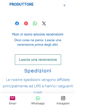
1:24
PRODUTTORE
Belkits
Ballestraat 55, 8950 Heuvelland
Westouter, Belgium
Non ci sono ancora recensioni
Dicci cosa ne pensi. Lascia una
recensione prima degli altri.
Lascia una recensione
Spedizioni
Le nostre spedizioni vengono affidate
principalmente ad UPS e hanno i seguenti
costi:
ITALIA PENISOLA DA 9,90€ - GRATUITA DA
Email
Whatsapp
Instagram
200€