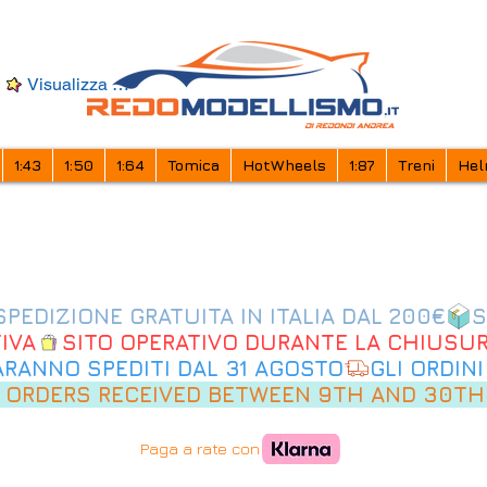
Visualizza punti
1:43
1:50
1:64
Tomica
HotWheels
1:87
Treni
Hel
IVA
SARANNO SPEDITI DAL 31 AGOSTO
 ORDERS RECEIVED BETWEEN 9TH AND 30TH
Paga a rate con