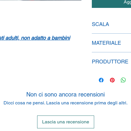
Agg
SCALA
1:43
isti adulti, non adatto a bambini
MATERIALE
Resina
PRODUTTORE
SpeidelReplicars G
Am Haeckselplatz 1,
Non ci sono ancora recensioni
Dicci cosa ne pensi. Lascia una recensione prima degli altri.
Lascia una recensione