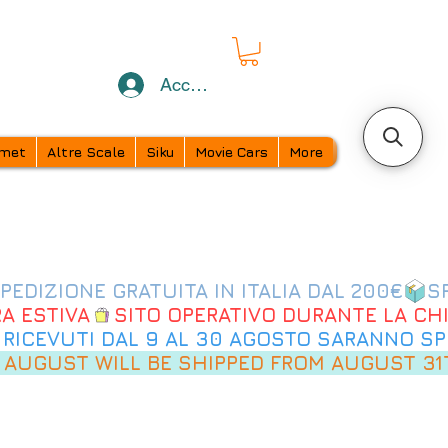
Accedi
met
Altre Scale
Siku
Movie Cars
More
 AUGUST WILL BE SHIPPED FROM AUGUST 31