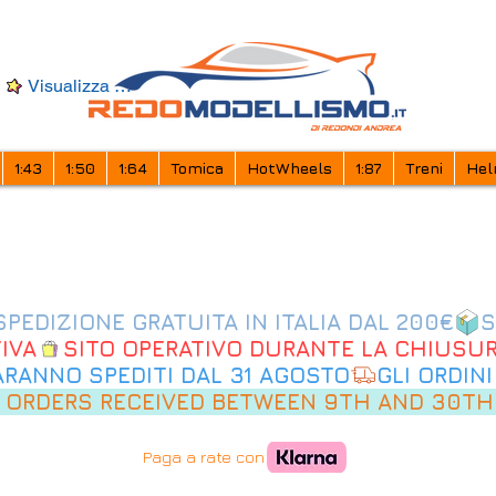
Visualizza punti
1:43
1:50
1:64
Tomica
HotWheels
1:87
Treni
Hel
IVA
SARANNO SPEDITI DAL 31 AGOSTO
 ORDERS RECEIVED BETWEEN 9TH AND 30TH
Paga a rate con