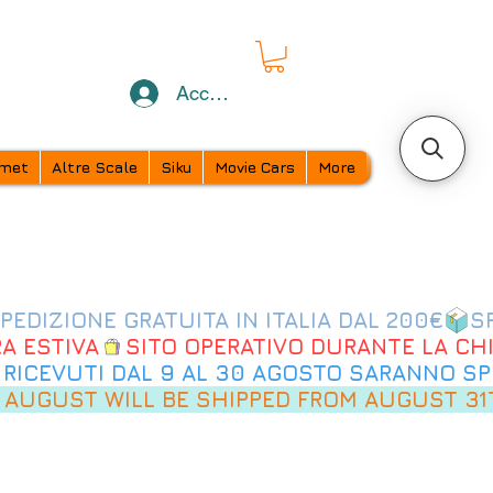
Accedi
met
Altre Scale
Siku
Movie Cars
More
 AUGUST WILL BE SHIPPED FROM AUGUST 31