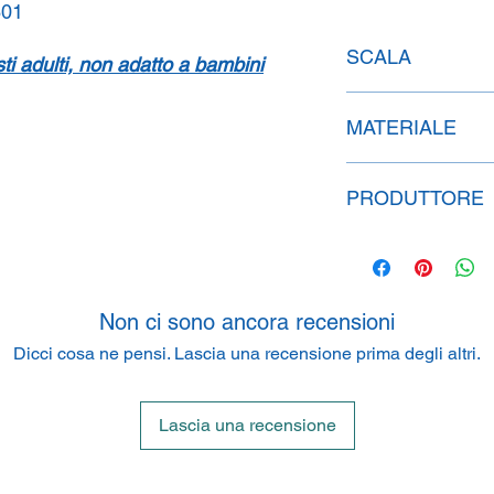
601
SCALA
isti adulti, non adatto a bambini
1:43
MATERIALE
Metallo
PRODUTTORE
Paul's Model Art G
P.O. BOX 50 05 04, 
Non ci sono ancora recensioni
Dicci cosa ne pensi. Lascia una recensione prima degli altri.
Lascia una recensione