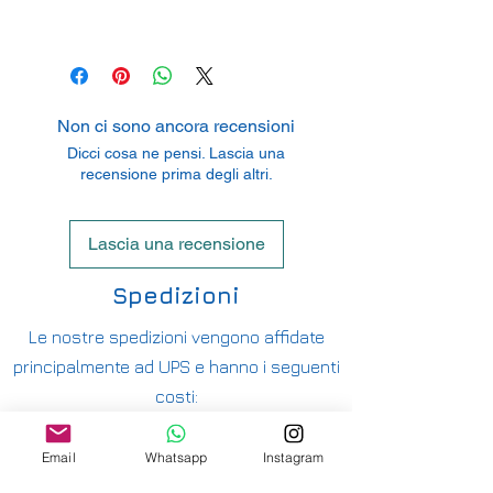
True Scale Miniatures Ltd
Hong Kong, China
Non ci sono ancora recensioni
Dicci cosa ne pensi. Lascia una
recensione prima degli altri.
Lascia una recensione
Spedizioni
Le nostre spedizioni vengono affidate
principalmente ad UPS e hanno i seguenti
costi:
ITALIA PENISOLA DA 9,90€ - GRATUITA DA
200€
Email
Whatsapp
Instagram
ITALIA ISOLE DA 12,00€ - GRATUITA DA