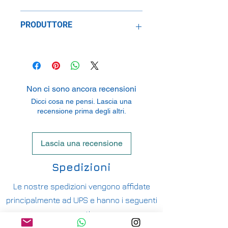
1:24
PRODUTTORE
Hasegawa Corporation
3-1-2 Yagusu Yaizi, Shizuoka 425-
8711, Japan
Non ci sono ancora recensioni
Dicci cosa ne pensi. Lascia una
recensione prima degli altri.
Lascia una recensione
Spedizioni
Le nostre spedizioni vengono affidate
principalmente ad UPS e hanno i seguenti
costi:
ITALIA PENISOLA DA 9,90€ - GRATUITA DA