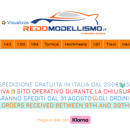
Visualizza punti
1:43
1:50
1:64
Tomica
HotWheels
1:87
Treni
Hel
IVA
SARANNO SPEDITI DAL 31 AGOSTO
 ORDERS RECEIVED BETWEEN 9TH AND 30TH
Paga a rate con