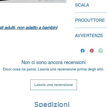
SCALA
1:24
PRODUTTORE
isti adulti, non adatto a bambini
Fujimi Mokei.CO. LTD
AVVERTENZE
4-21-1 Toro, 422801
Il prodotto è adatt
Consigliato dai 14
Tenere lontano da
Non ci sono ancora recensioni
Dicci cosa ne pensi. Lascia una recensione prima degli altri.
Lascia una recensione
Spedizioni