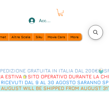
Accedi
met
Altre Scale
Siku
Movie Cars
More
 AUGUST WILL BE SHIPPED FROM AUGUST 31