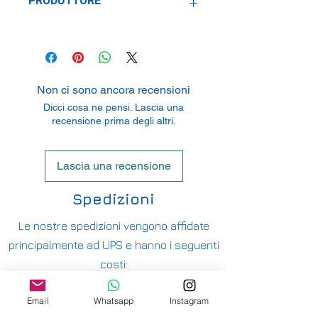
PRODUTTORE
Classic Model Replicars
Level 20 Aia Tower, Nos 251A-301
Avenida Comercial De Macau, Macau
Non ci sono ancora recensioni
Dicci cosa ne pensi. Lascia una
recensione prima degli altri.
Lascia una recensione
Spedizioni
Le nostre spedizioni vengono affidate
principalmente ad UPS e hanno i seguenti
costi:
ITALIA PENISOLA DA 9,90€ - GRATUITA DA
Email
Whatsapp
Instagram
200€