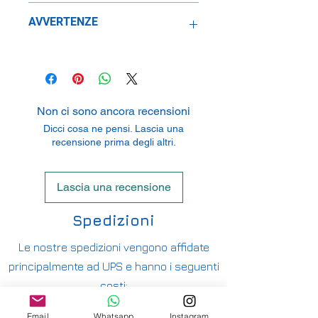
Fujimi Mokei.CO. LTD.
AVVERTENZE
4-21-1 Toro, 4228012 Surugaku City,
Japan
Il prodotto è adatto solo per gli
adulti
Consigliato dai 14 anni in su
Tenere lontano dalla portata dei
Non ci sono ancora recensioni
bambini
Dicci cosa ne pensi. Lascia una
recensione prima degli altri.
Lascia una recensione
Spedizioni
Le nostre spedizioni vengono affidate
principalmente ad UPS e hanno i seguenti
costi:
ITALIA PENISOLA DA 9,90€ - GRATUITA DA
Email
Whatsapp
Instagram