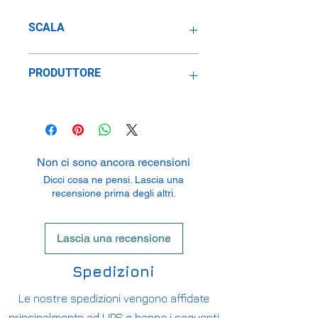
SCALA
1:43
PRODUTTORE
BBR MODELS
Via Grieg 73, 21047 Saronno, Italy
Non ci sono ancora recensioni
Dicci cosa ne pensi. Lascia una
recensione prima degli altri.
Lascia una recensione
Spedizioni
Le nostre spedizioni vengono affidate
principalmente ad UPS e hanno i seguenti