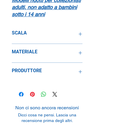
Modelli ridotti per collezionisti
adulti, non adatto a bambini
sotto i 14 anni
SCALA
1:43
MATERIALE
Resina
PRODUTTORE
SpeidelReplicars GmbH
Am Haeckselplatz 1, 72131
Oftertingen, Germany
Non ci sono ancora recensioni
Dicci cosa ne pensi. Lascia una
recensione prima degli altri.