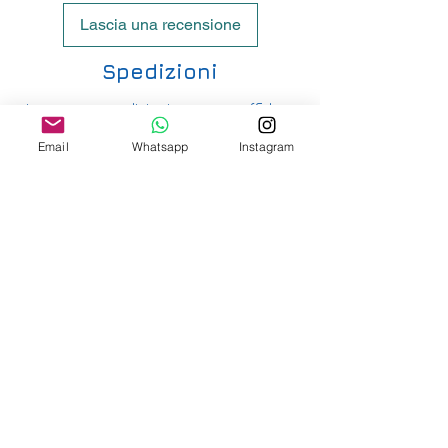
Lascia una recensione
Spedizioni
Le nostre spedizioni vengono affidate
principalmente ad UPS e hanno i seguenti
Email
Whatsapp
Instagram
costi:
ITALIA PENISOLA DA 9,90€ - GRATUITA DA
200€
ITALIA ISOLE DA 12,00€ - GRATUITA DA
200€
E' DISPONIBILE IL RITIRO IN NEGOZIO PER
ITALIA E SVIZZERA
-
INTERNAZIONALE DA 15,00€
-
OFFRIAMO ANCHE SPEDIZIONI