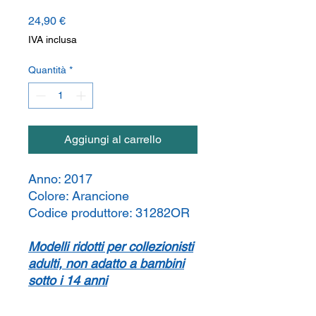
Prezzo
24,90 €
IVA inclusa
Quantità
*
Aggiungi al carrello
Anno:
2017
Colore:
Arancione
Codice produttore:
31282OR
Modelli ridotti per collezionisti
adulti, non adatto a bambini
sotto i 14 anni