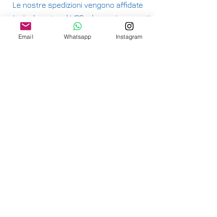
Le nostre spedizioni vengono affidate
principalmente ad UPS e hanno i seguenti
costi:
Email
Whatsapp
Instagram
ITALIA PENISOLA DA 9,90€ - GRATUITA DA
200€
ITALIA ISOLE DA 12,00€ - GRATUITA DA
200€
E' DISPONIBILE IL RITIRO IN NEGOZIO PER
ITALIA E SVIZZERA
-
INTERNAZIONALE DA 15,00€
-
OFFRIAMO ANCHE SPEDIZIONI
ASSICURATE
-
CONSULTA LE NAZIONI DOVE SPEDIAMO
QUI