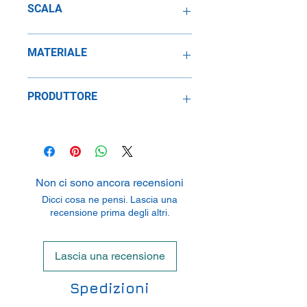
SCALA
1:24
MATERIALE
Metallo
PRODUTTORE
E&R Modelauto Geerligs/De Jong
Transportweg 9,7007 CL
Doetinchem,Netherlands
Non ci sono ancora recensioni
Dicci cosa ne pensi. Lascia una
recensione prima degli altri.
Lascia una recensione
Spedizioni