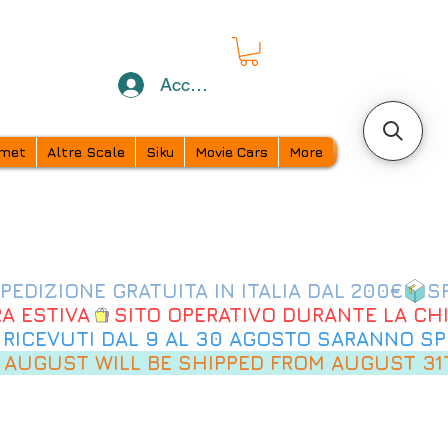
Accedi
met
Altre Scale
Siku
Movie Cars
More
 AUGUST WILL BE SHIPPED FROM AUGUST 31