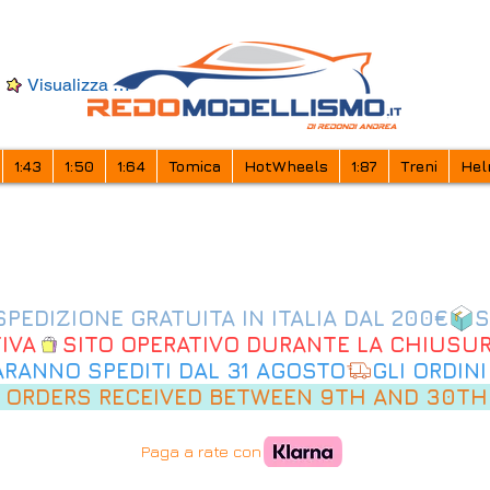
Visualizza punti
1:43
1:50
1:64
Tomica
HotWheels
1:87
Treni
Hel
IVA
SARANNO SPEDITI DAL 31 AGOSTO
 ORDERS RECEIVED BETWEEN 9TH AND 30TH
Paga a rate con