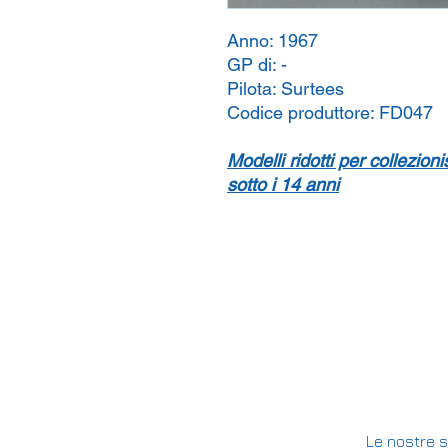
Anno:
1967
GP di:
-
Pilota:
Surtees
Codice produttore:
FD047
Modelli ridotti per collezion
sotto i 14 anni
Le nostre s